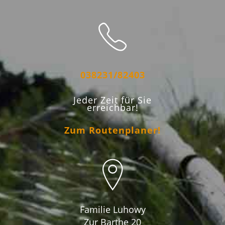
038231/82403
Jeder Zeit für Sie
erreichbar!
Zum Routenplaner!
Familie Luhowy
Zur Barthe 20