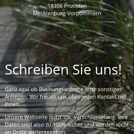
18356 Pruchten
Mecklenburg-Vorpommern
Schreiben Sie uns!
Ganz egal ob Buchungsanfrage oder sonstiges
Anliegen. Wir freuen uns über jeden Kontakt mit
Ihnen.
Unsere Webseite nutzt SSL-Verschlüsselung. Ihre
Daten sind also zu 100% sicher und werden nicht
an Dritte weitergegeben.